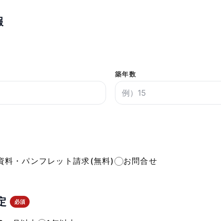
報
築年数
資料・パンフレット請求(無料)
お問合せ
定
必須