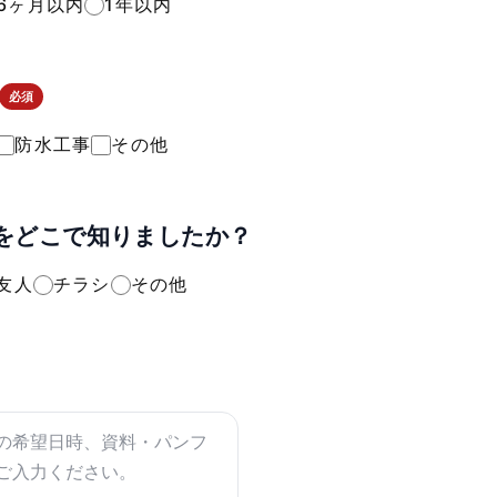
6ヶ月以内
1年以内
必須
防水工事
その他
をどこで知りましたか？
友人
チラシ
その他